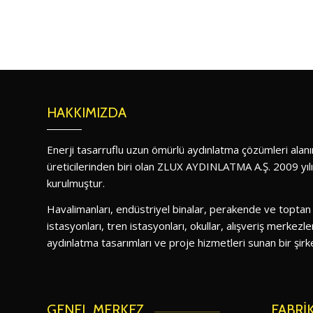
HAKKIMIZDA
Enerji tasarruflu uzun ömürlü aydınlatma çözümleri ala
üreticilerinden biri olan ZLUX AYDINLATMA A.Ş. 2009 yıl
kurulmuştur.
Havalimanları, endüstriyel binalar, perakende ve toptan
istasyonları, tren istasyonları, okullar, alışveriş merkezler
aydınlatma tasarımları ve proje hizmetleri sunan bir şirke
GENEL MERKEZ
FABRİ