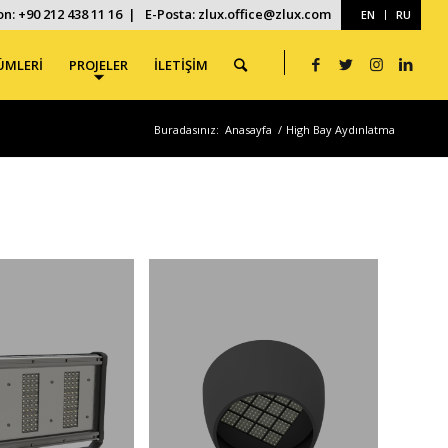
on: +90 212 438 11 16 | E-Posta: zlux.office@zlux.com
EN
RU
ÜMLERİ
PROJELER
İLETİŞİM
Buradasınız:
Anasayfa
/
High Bay Aydınlatma