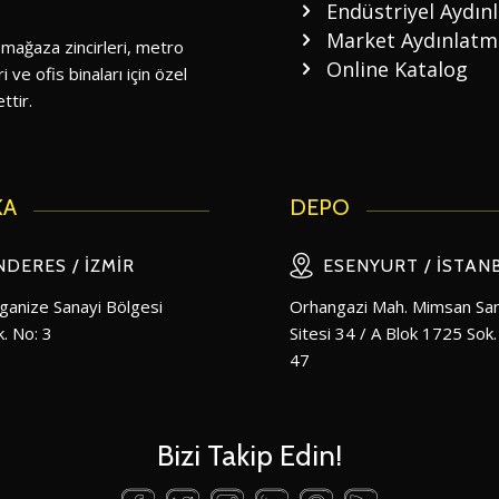
Endüstriyel Aydın
Market Aydınlatm
 mağaza zincirleri, metro
Online Katalog
i ve ofis binaları için özel
ttir.
KA
DEPO
DERES / İZMIR
ESENYURT / İSTAN
anize Sanayi Bölgesi
Orhangazi Mah. Mimsan San
. No: 3
Sitesi 34 / A Blok 1725 Sok.
47
Bizi Takip Edin!