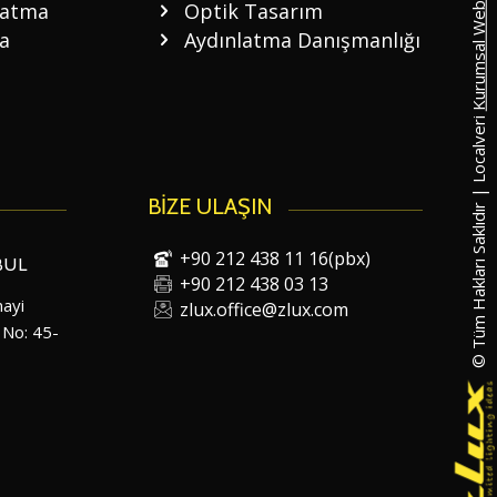
Kurumsal Web Tasarım
latma
Optik Tasarım
a
Aydınlatma Danışmanlığı
© Tüm Hakları Saklıdır | Localveri
BİZE ULAŞIN
+90 212 438 11 16(pbx)
BUL
+90 212 438 03 13
ayi
zlux.office@zlux.com
 No: 45-