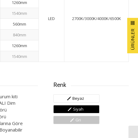
1260mm
1540mm
LED
2700K/3000K/4000K/6500K
560mm
ÜRÜNLER
840mm
1260mm
1540mm
Renk
durum kiti
Beyaz
ALI Dim
Siyah
örü
örü
Gri
arına Göre
oyanabilir