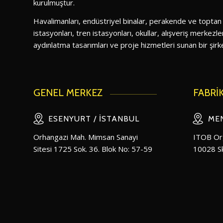
kurulmuştur.
Havalimanları, endüstriyel binalar, perakende ve toptan
istasyonları, tren istasyonları, okullar, alışveriş merkezler
aydınlatma tasarımları ve proje hizmetleri sunan bir şirke
GENEL MERKEZ
FABRİ
ESENYURT / İSTANBUL
MEN
Orhangazi Mah. Mimsan Sanayi
ITOB Org
Sitesi 1725 Sok. 36. Blok No: 57-59
10028 Sk