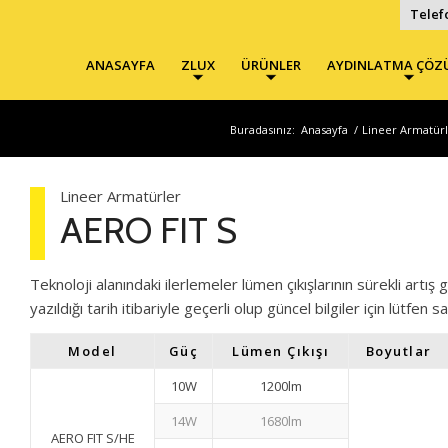
Telef
ANASAYFA
ZLUX
ÜRÜNLER
AYDINLATMA ÇÖZ
Buradasınız:
Anasayfa
/
Lineer Armatür
Lineer Armatürler
AERO FIT S
Teknoloji alanındaki ilerlemeler lümen çıkışlarının sürekli art
yazıldığı tarih itibariyle geçerli olup güncel bilgiler için lütfen s
Model
Güç
Lümen Çıkışı
Boyutlar
10W
1200lm
14W
1680lm
AERO FIT S/HE