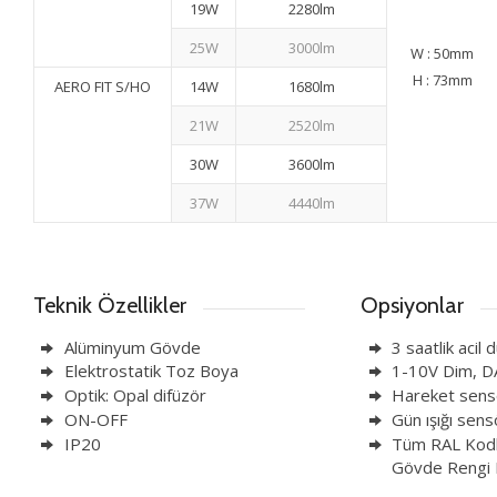
19W
2280lm
25W
3000lm
W : 50mm
H : 73mm
AERO FIT S/HO
14W
1680lm
21W
2520lm
30W
3600lm
37W
4440lm
Teknik Özellikler
Opsiyonlar
Alüminyum Gövde
3 saatlik acil 
Elektrostatik Toz Boya
1-10V Dim, D
Optik: Opal difüzör
Hareket sens
ON-OFF
Gün ışığı sens
IP20
Tüm RAL Kodl
Gövde Rengi B