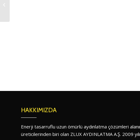
Aero Mini S
HAKKIMIZDA
Enerji tasarruflu uzun ömürlü aydınlatma çözümleri ala
üreticilerinden biri olan ZLUX AYDINLATMA A.Ş. 2009 yıl