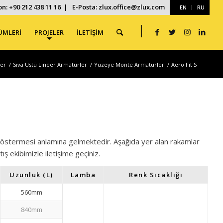
on: +90 212 438 11 16 | E-Posta: zlux.office@zlux.com
EN
RU
ÜMLERİ
PROJELER
İLETİŞİM
ler
/
Sıva Üstü Lineer Armatürler
/
Yüzeye Monte Armatürler
/
Aero Fit S
ış göstermesi anlamına gelmektedir. Aşağıda yer alan rakamlar
atış ekibimizle iletişime geçiniz.
Uzunluk (L)
Lamba
Renk Sıcaklığı
560mm
840mm