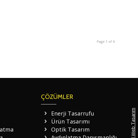
Page 1 of 4
ÇÖZÜMLER
Kurumsal Web Tasarım
Enerji Tasarrufu
Ürün Tasarımı
latma
Optik Tasarım
a
Aydınlatma Danışmanlığı