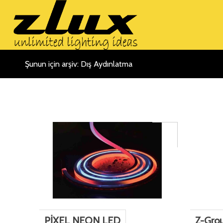
Şunun için arşiv: Dış Aydınlatma
PİXEL NEON LED
Z-Grou