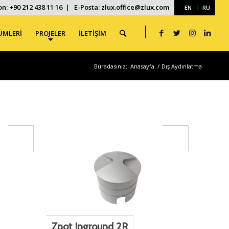
on: +90 212 438 11 16 | E-Posta: zlux.office@zlux.com
EN
RU
ÜMLERİ
PROJELER
İLETİŞİM
Buradasınız:
Anasayfa
/
Dış Aydınlatma
Zpot Inground 2R