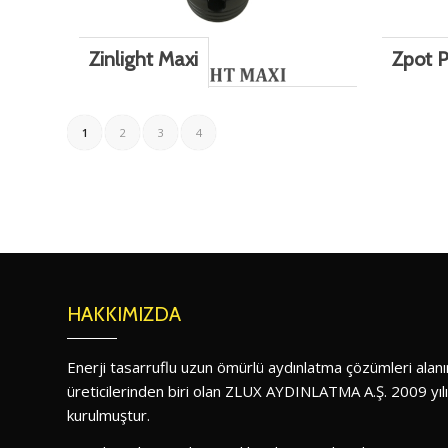
Zinlight Maxi
Zpot P
1
2
3
4
HAKKIMIZDA
Enerji tasarruflu uzun ömürlü aydınlatma çözümleri ala
üreticilerinden biri olan ZLUX AYDINLATMA A.Ş. 2009 yıl
kurulmuştur.