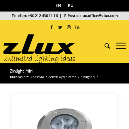
EN
RU
Telefon: +90 212 438 11 16 | E-Posta: zlux.office@zlux.com
Zinlight Mini
Buradasınız:
Anasayfa
/
Zemin Aydınlatma
/
Zinlight Mini