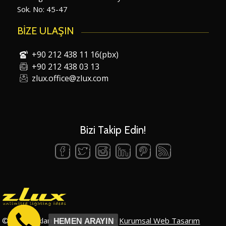
Sok. No: 45-47
BİZE ULAŞIN
+90 212 438 11 16(pbx)
+90 212 438 03 13
zlux.office@zlux.com
Bizi Takip Edin!
© Tüm Hakları Saklıdır | Localveri
Kurumsal Web Tasarım
HEMEN ARAYIN