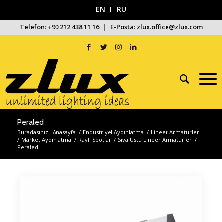
EN
RU
Telefon: +90 212 438 11 16 | E-Posta: zlux.office@zlux.com
Peraled
Buradasınız:
Anasayfa
/
Endüstriyel Aydınlatma
/
Lineer Armatürler
/
Market Aydınlatma
/
Raylı Spotlar
/
Sıva Üstü Lineer Armatürler
/
Peraled