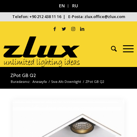
EN
RU
Telefon: +90 212 438 11 16 | E-Posta: zlux.office@zlux.com
ZPot GB Q2
Buradasınız:
Anasayfa
/
Sıva Altı Downlight
/
ZPot GB Q2