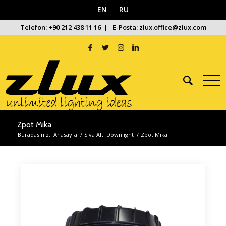
EN
RU
Telefon: +90 212 438 11 16 | E-Posta: zlux.office@zlux.com
Zpot Mika
Buradasınız:
Anasayfa
/
Sıva Altı Downlight
/
Zpot Mika