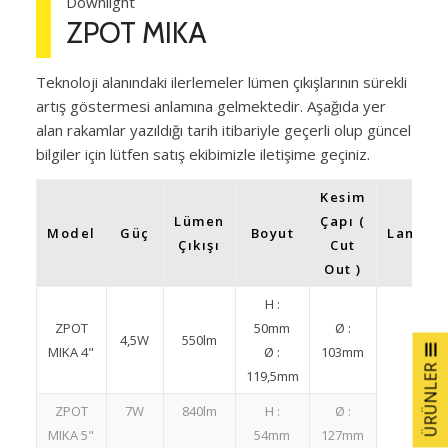
Downlight
ZPOT MIKA
Teknoloji alanındaki ilerlemeler lümen çıkışlarının sürekli
artış göstermesi anlamına gelmektedir. Aşağıda yer
alan rakamlar yazıldığı tarih itibariyle geçerli olup güncel
bilgiler için lütfen satış ekibimizle iletişime geçiniz.
Kesim
Lümen
Çapı (
Model
Güç
Boyut
Lamba
Çıkışı
Cut
Out )
H :
ZPOT
50mm
Ø :
4,5W
550lm
MIKA 4"
Ø :
103mm
ÜRÜNLER
119,5mm
ZPOT
7W
840lm
H :
Ø :
MIKA 5"
54mm
127mm