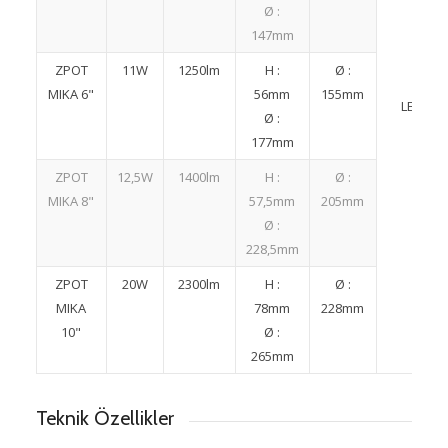
Ø :
147mm
ZPOT
11W
1250lm
H :
Ø :
MIKA 6"
56mm
155mm
LED
Ø :
177mm
ZPOT
12,5W
1400lm
H :
Ø :
MIKA 8"
57,5mm
205mm
Ø :
228,5mm
ZPOT
20W
2300lm
H :
Ø :
MIKA
78mm
228mm
10"
Ø :
265mm
Teknik Özellikler