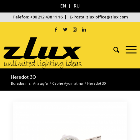
EN
RU
Telefon: +90 212 438 11 16 | E-Posta: zlux.office@zlux.com
Heredot 30
Buradasınız:
Anasayfa
/
Cephe Aydınlatma
/
Heredot 30