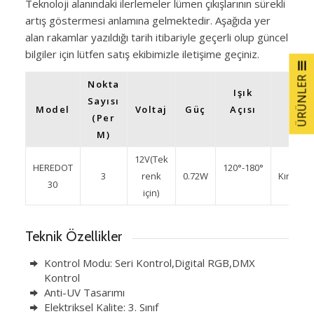
Teknoloji alanındaki ilerlemeler lümen çıkışlarının sürekli
artış göstermesi anlamına gelmektedir. Aşağıda yer
alan rakamlar yazıldığı tarih itibariyle geçerli olup güncel
bilgiler için lütfen satış ekibimizle iletişime geçiniz.
ÜRÜNLER
Nokta
Işık
Sayısı
Model
Voltaj
Güç
Açısı
R
(per
M)
12V(Tek
2700K
HEREDOT
120°-180°
3
renk
0.72W
Kırmızı
30
için)
Teknik Özellikler
Kontrol Modu: Seri Kontrol,Digital RGB,DMX
Kontrol
Anti-UV Tasarımı
Elektriksel Kalite: 3. Sınıf