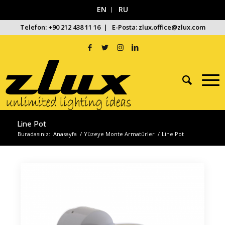
EN
RU
Telefon: +90 212 438 11 16 | E-Posta: zlux.office@zlux.com
Line Pot
Buradasınız:
Anasayfa
/
Yüzeye Monte Armatürler
/
Line Pot