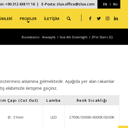
on: +90 212 438 11 16 | E-Posta: zlux.office@zlux.com
EN
RU
ÜMLERİ
PROJELER
İLETİŞİM
Buradasınız:
Anasayfa
/
Sıva Altı Downlight
/
ZPot Stairs SQ
ış göstermesi anlamına gelmektedir. Aşağıda yer alan rakamlar
atış ekibimizle iletişime geçiniz.
im Çapı (Cut Out)
Lamba
Renk Sıcaklığı
Ø : 31mm
LED
2700K/3000K/4000K/6500K