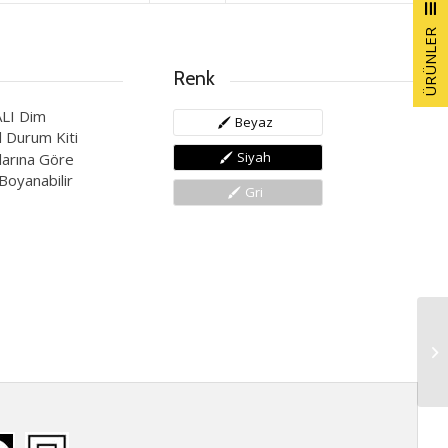
ÜRÜNLER
Renk
LI Dim
Beyaz
il Durum Kiti
Siyah
arına Göre
oyanabilir
Gri