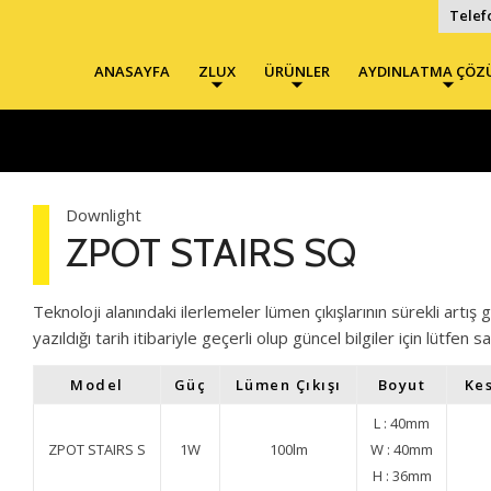
Telef
ANASAYFA
ZLUX
ÜRÜNLER
AYDINLATMA ÇÖZ
Downlight
ZPOT STAIRS SQ
Teknoloji alanındaki ilerlemeler lümen çıkışlarının sürekli art
yazıldığı tarih itibariyle geçerli olup güncel bilgiler için lütfen s
Model
Güç
Lümen Çıkışı
Boyut
Kes
L : 40mm
ZPOT STAIRS S
1W
100lm
W : 40mm
H : 36mm