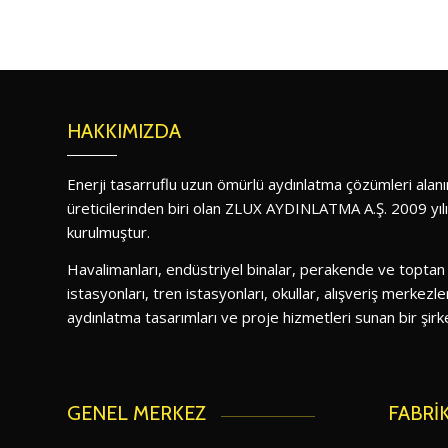
HAKKIMIZDA
Enerji tasarruflu uzun ömürlü aydınlatma çözümleri ala
üreticilerinden biri olan ZLUX AYDINLATMA A.Ş. 2009 yıl
kurulmuştur.
Havalimanları, endüstriyel binalar, perakende ve toptan
istasyonları, tren istasyonları, okullar, alışveriş merkezler
aydınlatma tasarımları ve proje hizmetleri sunan bir şirke
GENEL MERKEZ
FABRİ