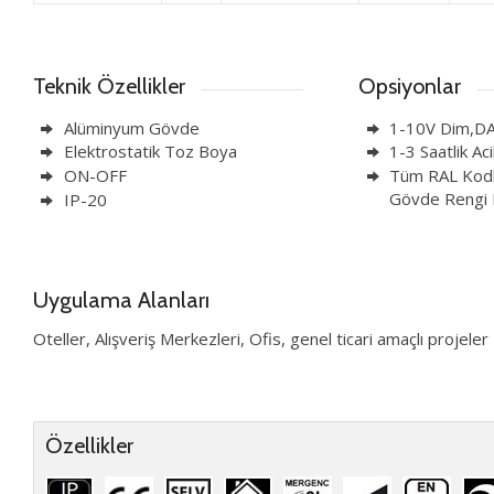
Teknik Özellikler
Opsiyonlar
Alüminyum Gövde
1-10V Dim,DA
Elektrostatik Toz Boya
1-3 Saatlik Ac
ON-OFF
Tüm RAL Kodl
Gövde Rengi B
IP-20
Uygulama Alanları
Oteller, Alışveriş Merkezleri, Ofis, genel ticari amaçlı projeler
Özellikler